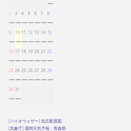
ー
2
3
4
5
6
7
8
ー
ー
ー
ー
ー
ー
ー
9
10
11
12
13
14
15
ー
ー
ー
ー
ー
ー
ー
16
17
18
19
20
21
22
ー
ー
ー
ー
ー
ー
ー
23
24
25
26
27
28
29
ー
ー
ー
ー
ー
ー
ー
30
31
ー
ー
[バイオウェザー] 気圧配置図
[気象庁] 週間天気予報：青森県