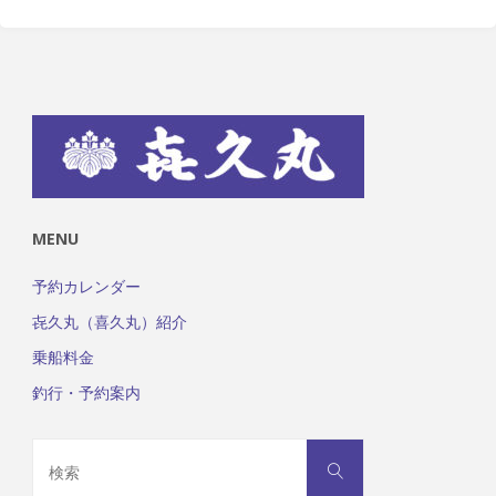
MENU
予約カレンダー
㐂久丸（喜久丸）紹介
乗船料金
釣行・予約案内
検
検
索
索