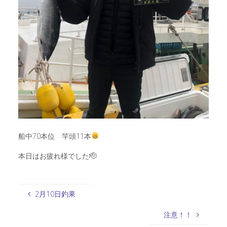
船中70本位 竿頭11本
本日はお疲れ様でした🫡
2月10日釣果
注意！！