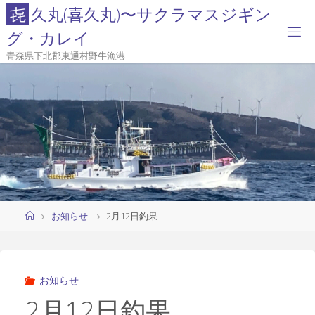
コ
㐂
久
丸
(
喜
久
丸
)
〜
サ
ク
ラ
マ
ス
ジ
ギ
ン
ン
グ
・
カ
レ
イ
テ
青森県下北郡東通村野牛漁港
ン
ツ
へ
ス
キ
ッ
プ
ホ
お知らせ
2月12日釣果
ー
ム
お知らせ
2月12日釣果