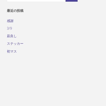
対
象:
最近の投稿
感謝
3/9
凪良し
ステッカー
初マス