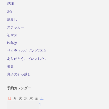
感謝
3/9
凪良し
ステッカー
初マス
昨年は
サクラマスジギング2026
ありがとうございました。
募集
息子の引っ越し
予約カレンダー
日
月
火
水
木
金
土
1