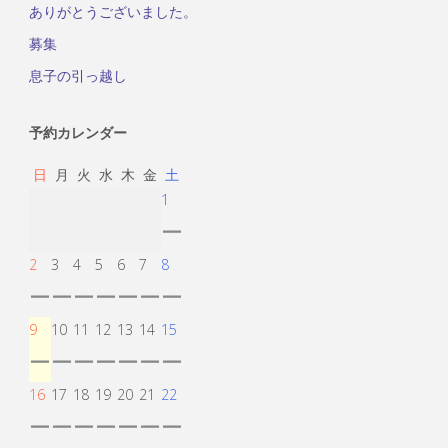
ありがとうございました。
募集
息子の引っ越し
予約カレンダー
日
月
火
水
木
金
土
1
ー
2
3
4
5
6
7
8
ー
ー
ー
ー
ー
ー
ー
9
10
11
12
13
14
15
ー
ー
ー
ー
ー
ー
ー
16
17
18
19
20
21
22
ー
ー
ー
ー
ー
ー
ー