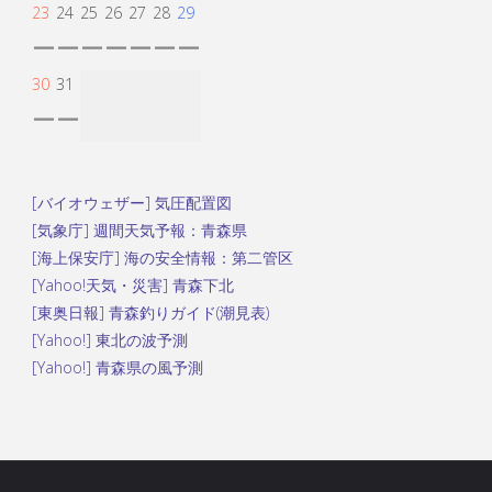
23
24
25
26
27
28
29
ー
ー
ー
ー
ー
ー
ー
30
31
ー
ー
[バイオウェザー] 気圧配置図
[気象庁] 週間天気予報：青森県
[海上保安庁] 海の安全情報：第二管区
[Yahoo!天気・災害] 青森下北
[東奥日報] 青森釣りガイド(潮見表)
[Yahoo!] 東北の波予測
[Yahoo!] 青森県の風予測