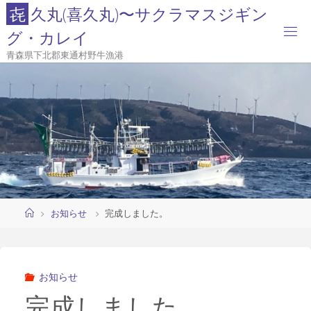
コ
㐂
久
丸
(
喜
久
丸
)
〜
サ
ク
ラ
マ
ス
ジ
ギ
ン
ン
グ
・
カ
レ
イ
テ
青森県下北郡東通村野牛漁港
ン
ツ
へ
ス
キ
ッ
プ
ホ
お知らせ
完成しました。
ー
ム
お知らせ
完成しました。