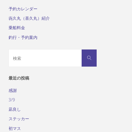
予約カレンダー
㐂久丸（喜久丸）紹介
乗船料金
釣行・予約案内
検
検
索
索
対
象:
最近の投稿
感謝
3/9
凪良し
ステッカー
初マス