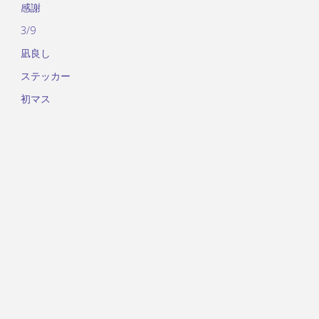
感謝
3/9
凪良し
ステッカー
初マス