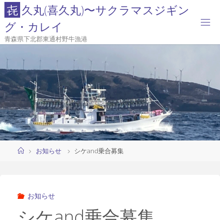
コ
㐂
久
丸
(
喜
久
丸
)
〜
サ
ク
ラ
マ
ス
ジ
ギ
ン
ン
グ
・
カ
レ
イ
テ
青森県下北郡東通村野牛漁港
ン
ツ
へ
ス
キ
ッ
プ
ホ
お知らせ
シケand乗合募集
ー
ム
お知らせ
シケand乗合募集