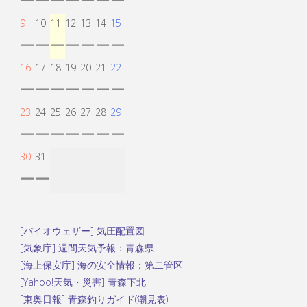
ー
ー
ー
ー
ー
ー
ー
9
10
11
12
13
14
15
ー
ー
ー
ー
ー
ー
ー
16
17
18
19
20
21
22
ー
ー
ー
ー
ー
ー
ー
23
24
25
26
27
28
29
ー
ー
ー
ー
ー
ー
ー
30
31
ー
ー
[バイオウェザー] 気圧配置図
[気象庁] 週間天気予報：青森県
[海上保安庁] 海の安全情報：第二管区
[Yahoo!天気・災害] 青森下北
[東奥日報] 青森釣りガイド(潮見表)