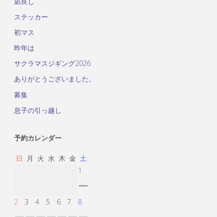
凪良し
ステッカー
初マス
昨年は
サクラマスジギング2026
ありがとうございました。
募集
息子の引っ越し
予約カレンダー
日
月
火
水
木
金
土
1
ー
2
3
4
5
6
7
8