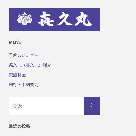
MENU
予約カレンダー
㐂久丸（喜久丸）紹介
乗船料金
釣行・予約案内
検
検
索
索
対
象:
最近の投稿